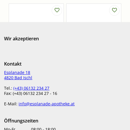
Wir akzeptieren
PROSTATA
FRAU SEIN
Kontakt
€
20,50
€
20,10
Esplanade 18
4820 Bad Ischl
in Apotheke lagernd
in Apotheke lagernd
Tel.:
(+43) 06132 234 27
Fax: (+43) 06132 234 27 - 16
E-Mail:
info@esplanade-apotheke.at
Öffnungszeiten
Mo-Fr
08:00
-
18:00