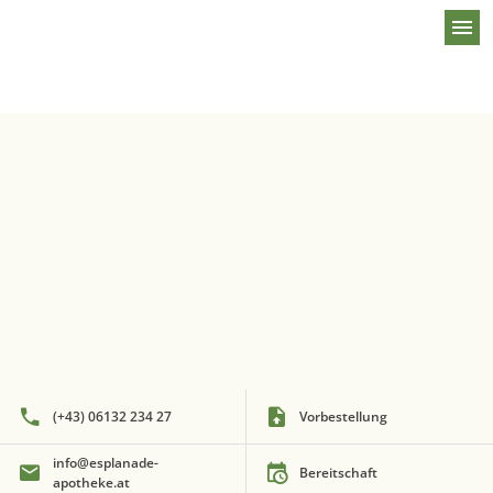
menu
Willkommen bei der Esplanade-Apotheke
(+43) 06132 234 27
Vorbestellung
info@esplanade-
Bereitschaft
apotheke.at