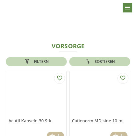
menu
VORSORGE
FILTERN
SORTIEREN
Acutil Kapseln 30 Stk.
Cationorm MD sine 10 ml