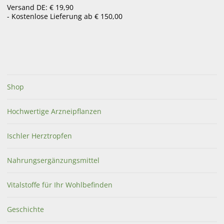
Versand DE: € 19,90
- Kostenlose Lieferung ab € 150,00
100 Life 100% ENERGIE
Glycowohl extra Kapseln
Kapseln
90 Stk.
Shop
€
29,90
€
54,95
Hochwertige Arzneipflanzen
bestellbar
bestellbar
Ischler Herztropfen
Nahrungsergänzungsmittel
Vitalstoffe für Ihr Wohlbefinden
Geschichte
Life Light Amino Kollagen
Vis terrena Ur Herb