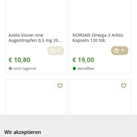
Azela-Vision sine
NORSAN Omega-3 Arktis
Augentropfen 0,5 mg 20
Kapseln 120 Stk.
Stk.
€
10,80
€
19,00
nicht lagernd
bestellbar
Femidoc Nieren- und
Cationorm SD sine 30 Stk.
Wir akzeptieren
Blasenfilmtabletten