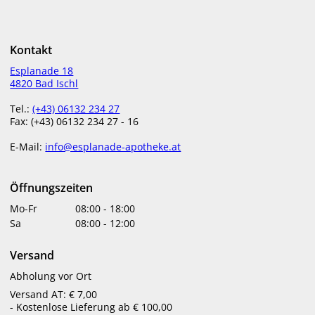
€
26,40
€
20,90
Kontakt
bestellbar
bestellbar
Esplanade 18
4820 Bad Ischl
Tel.:
(+43) 06132 234 27
Fax: (+43) 06132 234 27 - 16
E-Mail:
info@esplanade-apotheke.at
Öffnungszeiten
BRAIN FIT Kapseln
100 Life GEHIRNLEISTUNG
Mo-Fr
08:00
-
18:00
METANORM®
Kapseln
Sa
08:00
-
12:00
€
38,90
€
29,90
Versand
bestellbar
bestellbar
Abholung vor Ort
Versand AT: € 7,00
- Kostenlose Lieferung ab € 100,00