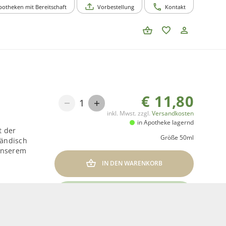
potheken mit Bereitschaft
Vorbestellung
Kontakt
€
11,80
1
inkl. Mwst.
zzgl.
Versandkosten
in Apotheke lagernd
t der
Größe
50ml
händisch
 unserem
IN DEN WARENKORB
AUF DIE MERKLISTE
ung aus