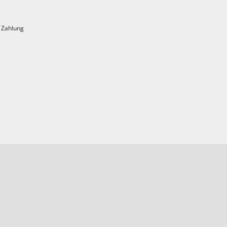
 Die
dingte
 Zahlung