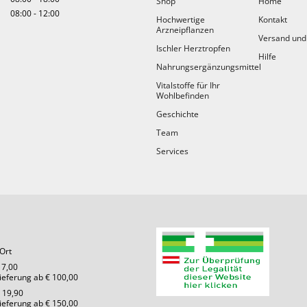
Shop
Home
diktenkraut, Veilchenkraut, Rosmarinblatt und Orangenblüten.
08:00
-
12:00
Rezeptur lindert Herz-Kreislauf-Probleme und gleicht nervös be
Hochwertige
Kontakt
Arzneipflanzen
hwerden aus.
Versand und
Ischler Herztropfen
Hilfe
Nahrungsergänzungsmittel
0005
Vitalstoffe für Ihr
Wohlbefinden
ien:
Hauseigene Spezialitäten
,
Hochwertige Arzneipflanzen
Esplanade Apotheke
Geschichte
hungsform:
Tropfen
Team
Services
Ort
 7,00
Lieferung ab € 100,00
 19,90
Lieferung ab € 150,00