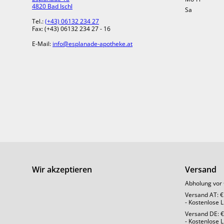
Kardobene
4820 Bad Ischl
Sa
bewährte 
Tel.:
(+43) 06132 234 27
Herzbesc
Fax: (+43) 06132 234 27 - 16
E-Mail:
info@esplanade-apotheke.at
PZN:
800
Kategor
Marke:
Darreic
Ähnliche Produkte
Wir akzeptieren
Versand
Abholung vor 
Versand AT: €
- Kostenlose 
Versand DE: €
- Kostenlose 