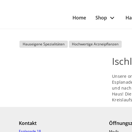
Home
Shop
Ha
Hauseigene Spezialitäten
Hochwertige Arzneipflanzen
Isch
Unsere or
Esplanad
und nach 
Haus! Die
Kreislau
Tropfen 
Die origi
Kontakt
Öffnungsz
Weißdornb
Esplanade 18
Mo-Fr