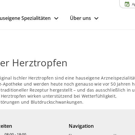
A
useigene Spezialitäten
Über uns
ler Herztropfen
iginal Ischler Herztropfen sind eine hauseigene Arzneispezialitä
e-Apotheke und werden heute noch genauso wie vor 50 Jahren 
traditioneller Rezeptur hergestellt – und das ausschließlich in
 Herztropfen wirken unterstützend bei Wetterfühligkeit,
fstörungen und Blutdruckschwankungen.
gegen Herzbeschwerden nach traditioneller
Rezeptur
nal Ischler Herztropfen sind eine rein pflanzliche Arzneizubereit
eiten
Navigation
latt mit Blüte, Mistelkraut, Melissenblatt, Borretschkraut,
08:00
-
18:00