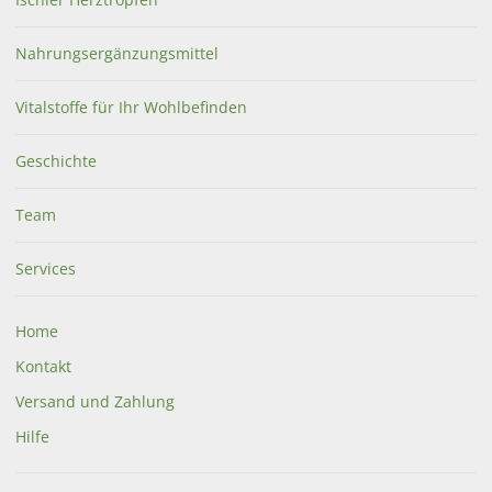
Nahrungsergänzungsmittel
Ischler Hustensaft für
Ischler Hustensaft für
Kinder
Erwachsene
Vitalstoffe für Ihr Wohlbefinden
€
11,50
€
16,50
Geschichte
in Apotheke lagernd
in Apotheke lagernd
Team
Services
Home
Kontakt
Ischler Herztropfen
Ischler
Versand und Zahlung
Entschlackungstee
Hilfe
€
11,80
€
11,15