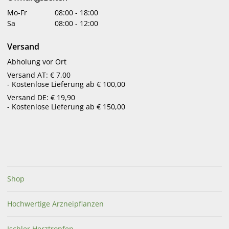
Mo-Fr
08:00
-
18:00
Sa
08:00
-
12:00
Versand
Abholung vor Ort
Versand AT: € 7,00
- Kostenlose Lieferung ab € 100,00
Versand DE: € 19,90
Ischler Leber- &
Ischler Hustentropfen
- Kostenlose Lieferung ab € 150,00
Gallentee
€
11,30
€
9,50
in Apotheke lagernd
in Apotheke lagernd
Shop
Hochwertige Arzneipflanzen
Ischler Herztropfen