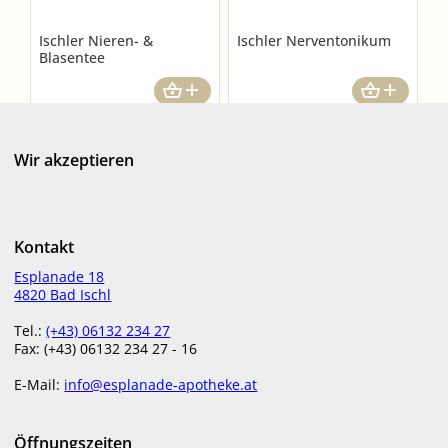
Ischler Nieren- &
Ischler Nerventonikum
Blasentee
€
9,10
€
15,20
in Apotheke lagernd
in Apotheke lagernd
Wir akzeptieren
Kontakt
Esplanade 18
4820 Bad Ischl
Tel.:
(+43) 06132 234 27
Ischler Nerventee
Ischler Magen- &
Fax: (+43) 06132 234 27 - 16
Galletropfen
E-Mail:
info@esplanade-apotheke.at
€
11,70
€
11,50
Öffnungszeiten
in Apotheke lagernd
in Apotheke lagernd